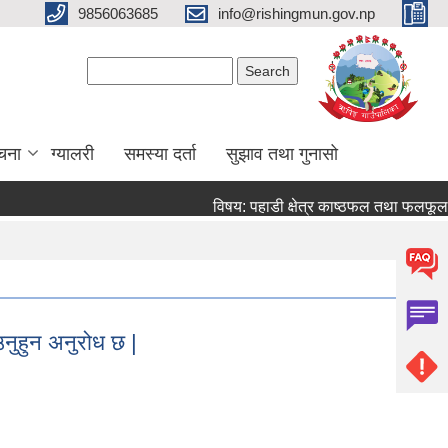
9856063685
info@rishingmun.gov.np
Search form
Search
ूचना
ग्यालरी
समस्या दर्ता
सुझाव तथा गुनासो
विषय: पहाडी क्षेत्र काष्ठफल तथा फलफूल
उनुहुन अनुरोध छ |