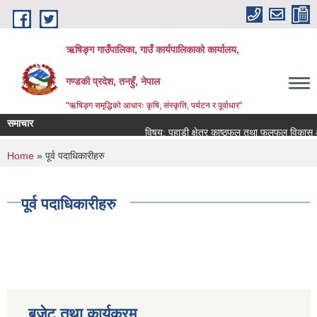
Skip to main content
ऋषिङ्ग गाउँपालिका, गाउँ कार्यपालिकाको कार्यालय,
गण्डकी प्रदेश, तनहुँ, नेपाल
"ऋषिङ्ग समृद्धिको आधारः कृषि, संस्कृति, पर्यटन र पूर्वाधार"
समाचार
विषय: पहाडी क्षेत्र काष्ठफल तथा फलफूल विकास आ
You are here
Home
» पूर्व पदाधिकारीहरु
पूर्व पदाधिकारीहरु
बजेट तथा कार्यक्रम