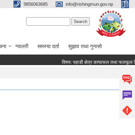
9856063685
info@rishingmun.gov.np
Search form
Search
ूचना
ग्यालरी
समस्या दर्ता
सुझाव तथा गुनासो
विषय: पहाडी क्षेत्र काष्ठफल तथा फलफूल वि