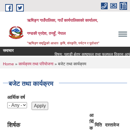
Skip to main content
ऋषिङ्ग गाउँपालिका, गाउँ कार्यपालिकाको कार्यालय,
गण्डकी प्रदेश, तनहुँ, नेपाल
"ऋषिङ्ग समृद्धिको आधारः कृषि, संस्कृति, पर्यटन र पूर्वाधार"
समाचार
विषय: पहाडी क्षेत्र काष्ठफल तथा फलफूल विकास आयोजन
You are here
Home
»
कार्यक्रम तथा परियोजना
» बजेट तथा कार्यक्रम
बजेट तथा कार्यक्रम
आर्थिक वर्ष
आ
र्थि
शिर्षक
मिति
दस्तावेज
क