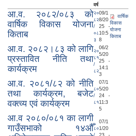
वर्ष
आ.व. २०८२/०८३ को
२०
09/1
वार्षिक
८२
8/20
वार्षिक विकास योजना
विकास
/
25 -
योजना
किताब
०८
10:5
किताब
३
8
आ.व. २०८२।८३ को लागि
06/2
२०
5/20
प्रस्तावित नीति तथा
८१
25 -
/
कार्यक्रम
14:1
८२
3
आ.व. २०८१/८२ को नीति
07/1
८०
5/20
तथा कार्यक्रम, बजेट
/
24 -
वक्त्व्य एवं कार्यक्रम
८१
11:3
5
आ.व २०८०/०८१ का लागी
07/1
गाउँसभाको १४औँ
८०
1/20
/
23 -