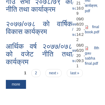
गाउँ सभा २०७८/७९ को
तथा
/
21 -
कार्यक्रम.
नीति तथा कार्याक्रम
७८
16:0
pdf
9
09/0
२०७७/०७८ काे वार्षिक
७७
8/20
final
/
20 -
विकास कार्यक्रम
book.pdf
७८
14:2
2
आर्थिक वर्ष २०७७/०७८
08/0
8th
७७
6/20
को वजेट नीति तथा
gau
/
20 -
sabha
कार्यक्रम
७८
09:3
final.pdf
1
Pages
1
2
next ›
last »
more