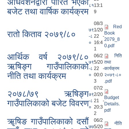
अधिवेशनद्वारा पारित भएको
८१
13:1
बजेट तथा वार्षिक कार्यक्रम
9
08/3
Red
७९
1/20
रातो किताव २०७९/८०
Book
-८
22 -
2079_8
०
16:4
0.pdf
1
आर्थिक वर्ष २०७९/८०
06/2
निति
७९
5/20
तथा
ऋषिङ्ग गाउँपालिकाको
-८
22 -
कार्यक्रम
नीति तथा कार्यक्रम
०
00:0
२०७९-८०
3
.pdf
07/2
२०७८/७९ ऋषिङ्ग
७९
2/20
Budget
-८
21 -
गाउँपालिकाको बजेट विवरण
Details.
०
20:3
pdf
2
ॠषिङ गाउँपालिकाको दसौं
06/2
नीति
७७
5/20