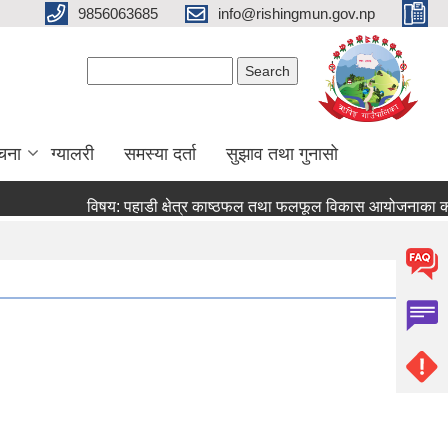
9856063685
info@rishingmun.gov.np
Search form
Search
ूचना
ग्यालरी
समस्या दर्ता
सुझाव तथा गुनासो
विषय: पहाडी क्षेत्र काष्ठफल तथा फलफूल विकास आयोजनाका कार्य