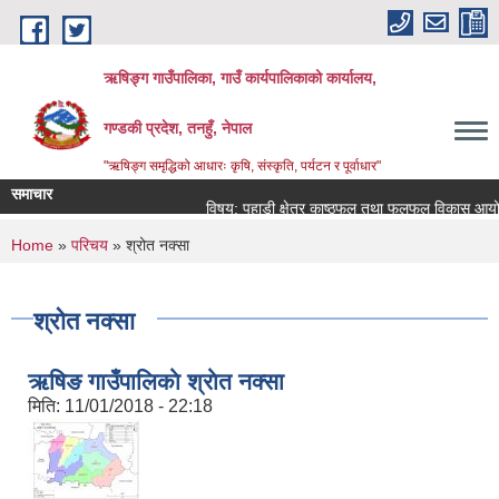
Skip to main content
ऋषिङ्ग गाउँपालिका, गाउँ कार्यपालिकाको कार्यालय,
गण्डकी प्रदेश, तनहुँ, नेपाल
"ऋषिङ्ग समृद्धिको आधारः कृषि, संस्कृति, पर्यटन र पूर्वाधार"
समाचार
विषय: पहाडी क्षेत्र काष्ठफल तथा फलफूल विकास आयोजन
You are here
Home
»
परिचय
» श्रोत नक्सा
श्रोत नक्सा
ऋषिङ गाउँपालिकाे श्राेत नक्सा
मिति:
11/01/2018 - 22:18