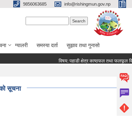
9856063685
info@rishingmun.gov.np
Search form
Search
ूचना
ग्यालरी
समस्या दर्ता
सुझाव तथा गुनासो
विषय: पहाडी क्षेत्र काष्ठफल तथा फलफूल वि
नको सूचना