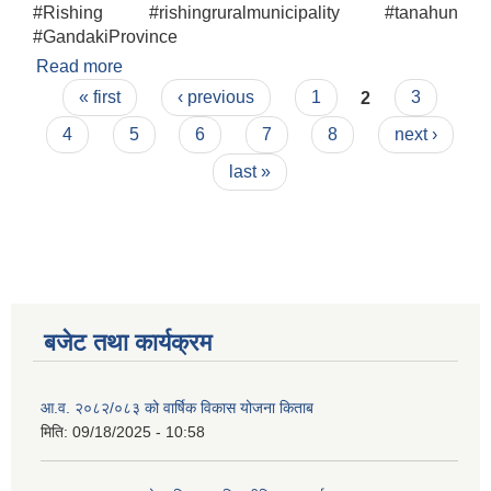
#Rishing #rishingruralmunicipality #tanahun
#GandakiProvince
Read more
about आ.व २०८०/०८१को सम्पत्ति विवरण बुझाउने सम्बन्धी
Pages
अत्यन्त जरुरी सूचना
« first
‹ previous
1
2
3
4
5
6
7
8
next ›
last »
बजेट तथा कार्यक्रम
आ.व. २०८२/०८३ को वार्षिक विकास योजना किताब
मिति:
09/18/2025 - 10:58