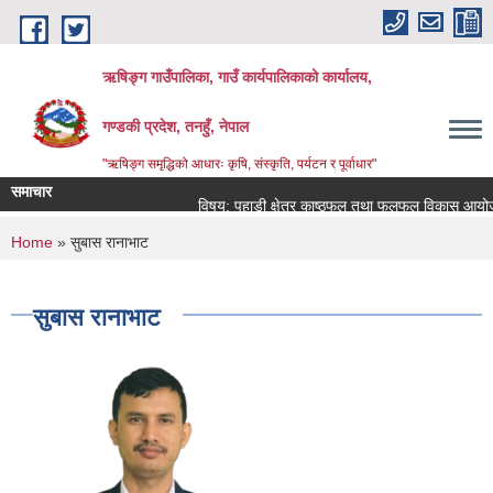
Skip to main content
ऋषिङ्ग गाउँपालिका, गाउँ कार्यपालिकाको कार्यालय,
गण्डकी प्रदेश, तनहुँ, नेपाल
"ऋषिङ्ग समृद्धिको आधारः कृषि, संस्कृति, पर्यटन र पूर्वाधार"
समाचार
विषय: पहाडी क्षेत्र काष्ठफल तथा फलफूल विकास आयोजना
You are here
Home
» सुबास रानाभाट
सुबास रानाभाट